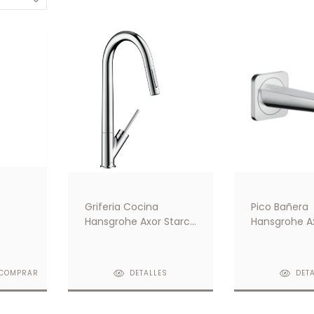
Griferia Cocina
Pico Bañera
or
Hansgrohe Axor Starck
Hansgrohe A
230
Mezclador
Citterio E C
o
Monocomando 270
Con Ducha Extraible
COMPRAR
DETALLES
DET
Cromo