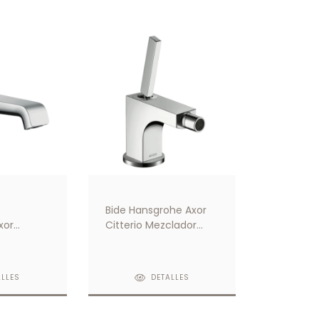
Bide Hansgrohe Axor
xor
Citterio Mezclador
romo
Monocomando Con
Vaciador Automatico
Cromo
ALLES
DETALLES