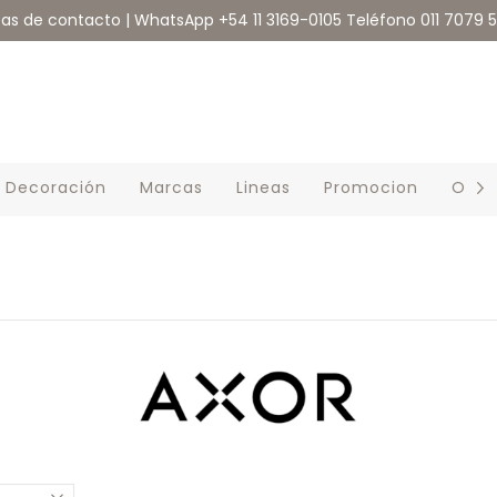
eas de contacto | WhatsApp +54 11 3169-0105 Teléfono 011 7079 
Decoración
Marcas
Lineas
Promocion
Outl