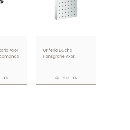
torio Axor
Griferia Ducha
ocomando
Hansgrohe Axor
SHOWERSOLUTIONS
Módulo De Ducha 12 X
12
ALLES
DETALLES