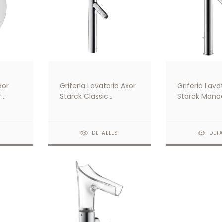
xor
Griferia Lavatorio Axor
Griferia Lava
r
Starck Classic
Starck Mon
Monocomando
S
DETALLES
DET