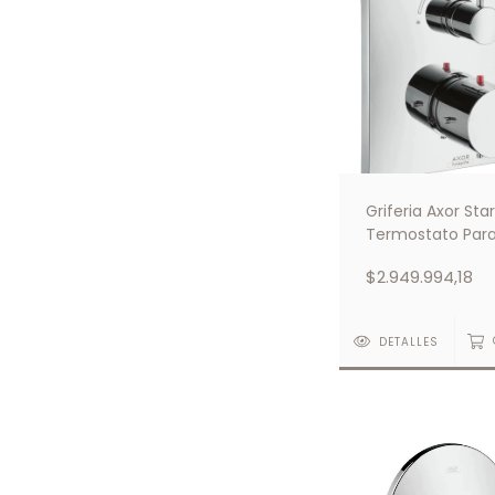
Griferia Axor Sta
Termostato Par
Instalación Emp
$2.949.994,18
DETALLES