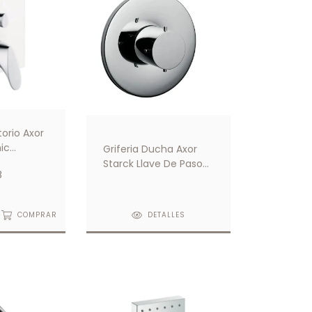
torio Axor
ic
Griferia Ducha Axor
do
Starck Llave De Paso
8
Empotrado
COMPRAR
DETALLES