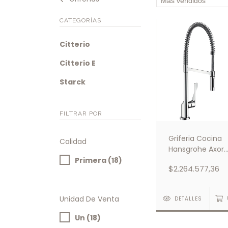
CATEGORÍAS
Citterio
Citterio E
Starck
FILTRAR POR
Griferia Cocina
Calidad
Hansgrohe Axor
Citterio Mezclad
Primera (18)
$2.264.577,36
Monocomando 
Semi-Pro Crom
Unidad De Venta
DETALLES
Un (18)