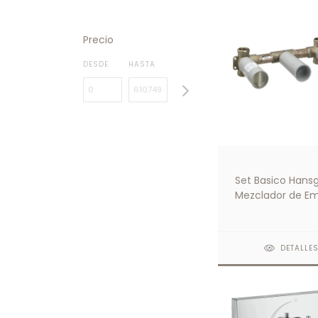
Precio
DESDE
HASTA
Set Basico Hans
Mezclador de E
Para Lavatorio 3
Orificios
DETALLE