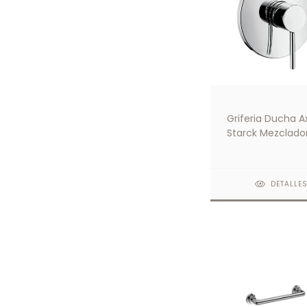
Griferia Ducha A
Starck Mezclado
Monocomando
DETALLE