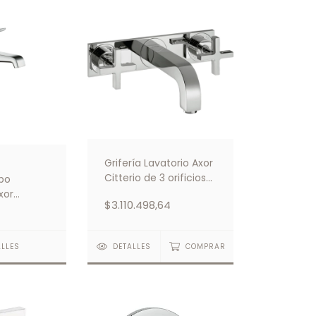
Grifería Lavatorio Axor
Citterio de 3 orificios
abo
para instalación
xor
$3.110.498,64
empotrada
o Sin
ALLES
DETALLES
COMPRAR
 Palanca