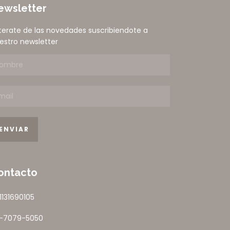
ewsletter
terate de las novedades suscribiendote a
estro newsletter
ontacto
1131690105
1-7079-5050