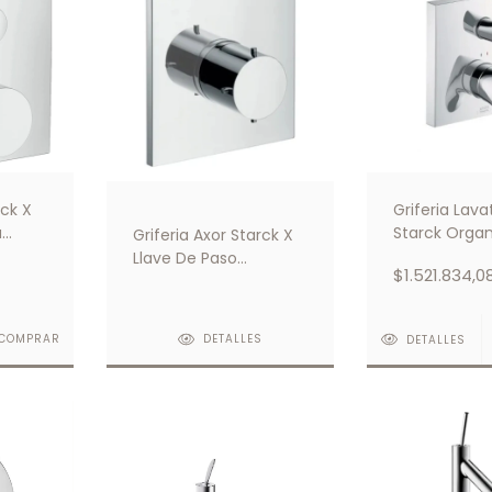
rck X
Griferia Lava
a
Starck Organ
Griferia Axor Starck X
otrada
Monocoman
Llave De Paso
$1.521.834,0
Empotrado
COMPRAR
DETALLES
DETALLES