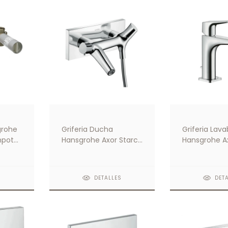
grohe
Griferia Ducha
Griferia Lav
mpotar
Hansgrohe Axor Starck
Hansgrohe A
Organic Termostato
Citterio E 130
Visto
Mezclador
Monocomand
S
DETALLES
DET
Manecilla De
y Vaciador
Automatico