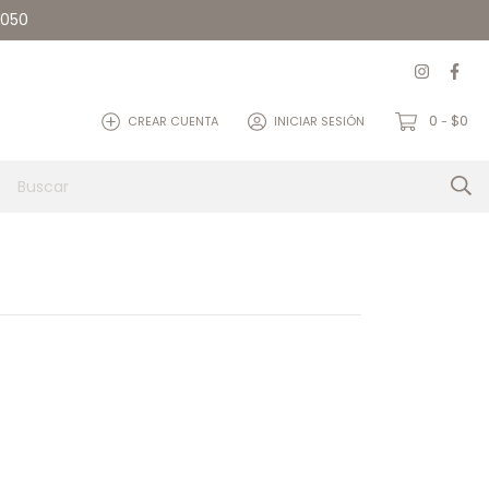
5050
0
$0
CREAR CUENTA
INICIAR SESIÓN
-
et
Quienes somos
Contacto