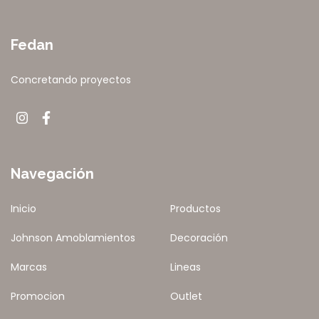
Fedan
Concretando proyectos
Navegación
Inicio
Productos
Johnson Amoblamientos
Decoración
Marcas
Lineas
Promocion
Outlet