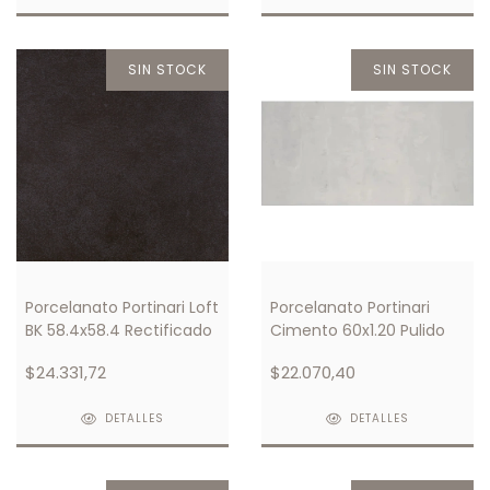
SIN STOCK
SIN STOCK
Porcelanato Portinari Loft
Porcelanato Portinari
BK 58.4x58.4 Rectificado
Cimento 60x1.20 Pulido
$24.331,72
$22.070,40
DETALLES
DETALLES