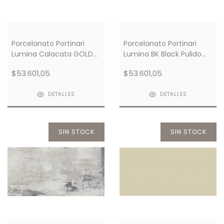
Porcelanato Portinari
Porcelanato Portinari
Lumina BK Black Pulido
Lumina Calacata GOLD
58.6X117.2
POL 58.4X117 (copia)
$53.601,05
$53.601,05
DETALLES
DETALLES
SIN STOCK
SIN STOCK