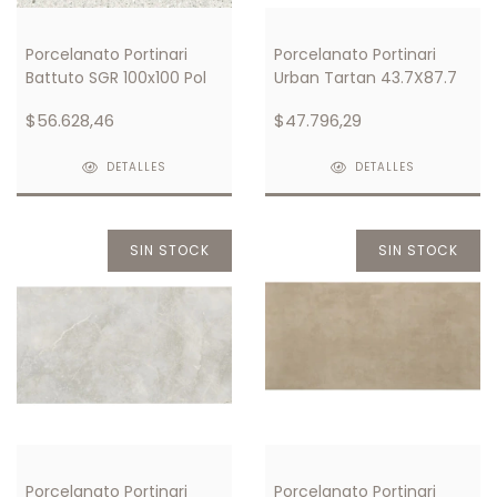
Porcelanato Portinari
Porcelanato Portinari
Battuto SGR 100x100 Pol
Urban Tartan 43.7X87.7
$56.628,46
$47.796,29
DETALLES
DETALLES
SIN STOCK
SIN STOCK
Porcelanato Portinari
Porcelanato Portinari