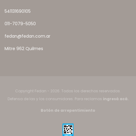
541131690105
011-7079-5050
fedan@fedan.com.ar
Mitre 962 Quilmes
Copyright Fedan - 2026. Todos los derechos reservados.
Defensa de las y los consumidores. Para reclamos
ingresá acá.
Botón de arrepentimiento