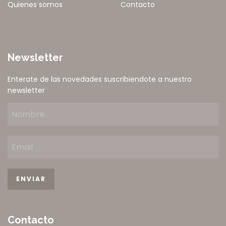
Quienes somos
Contacto
Newsletter
Enterate de las novedades suscribiendote a nuestro
newsletter
Contacto