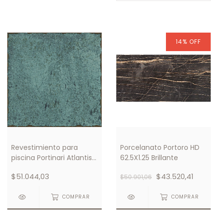
14
%
OFF
Revestimiento para
Porcelanato Portoro HD
piscina Portinari Atlantis
62.5X1.25 Brillante
GN Hard 20x20
$51.044,03
$43.520,41
$50.901,06
COMPRAR
COMPRAR