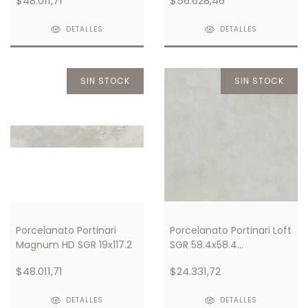
$48.011,71
$56.628,46
DETALLES
DETALLES
SIN STOCK
SIN STOCK
Porcelanato Portinari
Porcelanato Portinari Loft
Magnum HD SGR 19x117.2
SGR 58.4x58.4
Rectificado
$48.011,71
$24.331,72
DETALLES
DETALLES