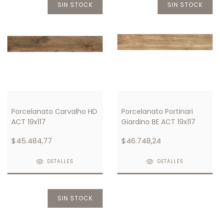
SIN STOCK
SIN STOCK
Porcelanato Carvalho HD
Porcelanato Portinari
ACT 19x117
Giardino BE ACT 19x117
$45.484,77
$46.748,24
DETALLES
DETALLES
SIN STOCK