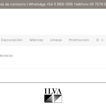
eas de contacto | WhatsApp +54 11 3169-0105 Teléfono 011 7079 
Decoración
Marcas
Lineas
Promocion
Outl
écnicos