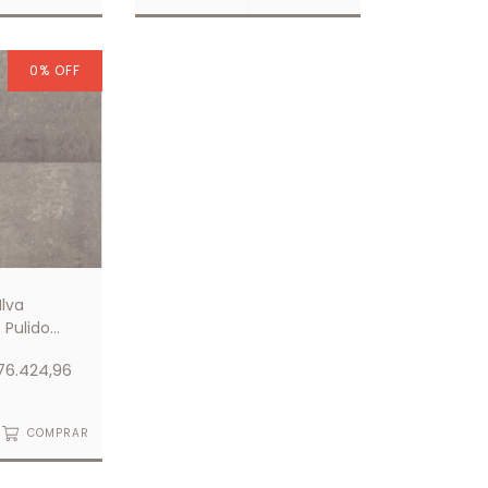
0
%
OFF
Ilva
 Pulido
alidad
76.424,96
COMPRAR