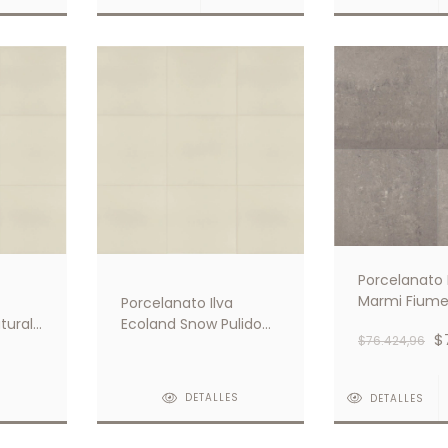
Porcelanato 
Marmi Fiume
Porcelanato Ilva
90x90 2da C
tural
Ecoland Snow Pulido
$
$76.424,96
60x60
S
DETALLES
DETALLES