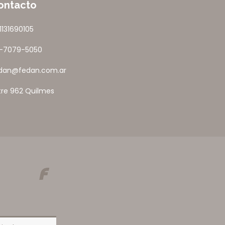
ontacto
1131690105
1-7079-5050
dan@fedan.com.ar
tre 962 Quilmes