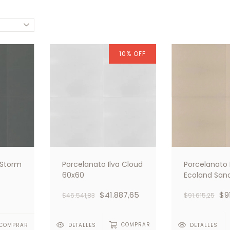
10
%
OFF
Porcelanato Ilva Cloud
Porcelanato 
 Storm
60x60
Ecoland Sand
60x60
$41.887,65
$9
$46.541,83
$91.615,25
DETALLES
COMPRAR
DETALLES
COMPRAR