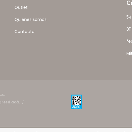
C
Outlet
54
Quienes somos
01
Contacto
fe
Mi
os.
gresá acá.
/