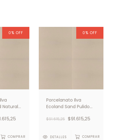
0
%
OFF
0
%
OFF
Ilva
Porcelanato Ilva
 Natural
Ecoland Sand Pulido
60x60
1.615,25
$91.615,25
$91.615,25
COMPRAR
DETALLES
COMPRAR