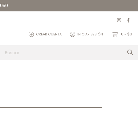
5050
0
$0
CREAR CUENTA
INICIAR SESIÓN
-
et
Quienes somos
Contacto