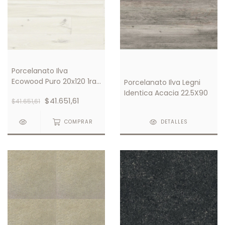
Porcelanato Ilva
Ecowood Puro 20x120 1ra
Porcelanato Ilva Legni
Calidad
Identica Acacia 22.5X90
$41.651,61
$41.651,61
COMPRAR
DETALLES