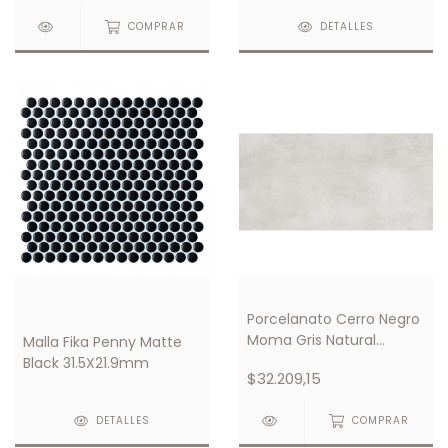
COMPRAR
DETALLES
Porcelanato Cerro Negro
Moma Gris Natural
Malla Fika Penny Matte
58,5x117
Black 31.5X21.9mm
$32.209,15
DETALLES
COMPRAR