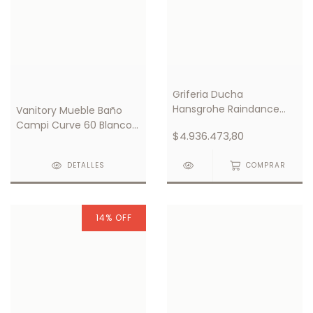
Griferia Ducha
Hansgrohe Raindance
Vanitory Mueble Baño
Select S300 2jet
Campi Curve 60 Blanco
$4.936.473,80
Showerpipe
C/ Mesada Loza 3
Orificios
DETALLES
COMPRAR
14
%
OFF