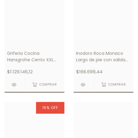
Griferia Cocina
Inodoro Roca Monaco
Hansgrohe Cento XXL
Largo de pie con salida
Semi-Pro Mezclador
vertical
$1.129.146,12
$166.699,44
Monocomando 2 Jets
COMPRAR
COMPRAR
15
%
OFF