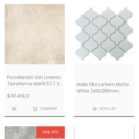
Porcelanato San Lorenzo
Terraferma Marfil 57,7 X
Malla Fika Lantern Matte
57,7
White 246X280mm
$30.416,12
COMPRAR
DETALLES
14
%
OFF