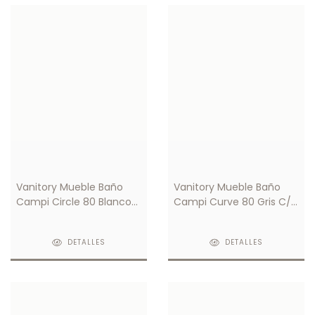
Vanitory Mueble Baño
Vanitory Mueble Baño
Campi Circle 80 Blanco/
Campi Curve 80 Gris C/
Gris C/ Mesada Loza 1
Mesada Loza 3 Orificios
Orificio
DETALLES
DETALLES