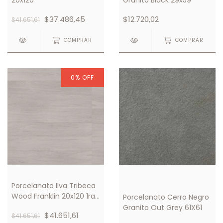
$37.486,45
$12.720,02
$41.651,61
COMPRAR
COMPRAR
0
%
OFF
Porcelanato Ilva Tribeca
Wood Franklin 20x120 1ra
Porcelanato Cerro Negro
Calidad
Granito Out Grey 61X61
$41.651,61
$41.651,61