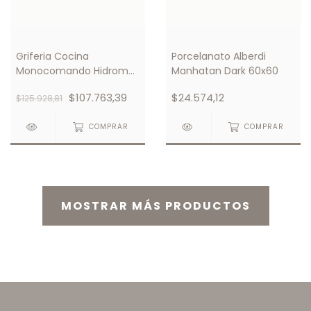
Griferia Cocina
Porcelanato Alberdi
Monocomando Hidromet
Manhatan Dark 60x60
Mini Cuccina
$107.763,39
$24.574,12
$125.928,81
C/ceramico
COMPRAR
COMPRAR
MOSTRAR MÁS PRODUCTOS