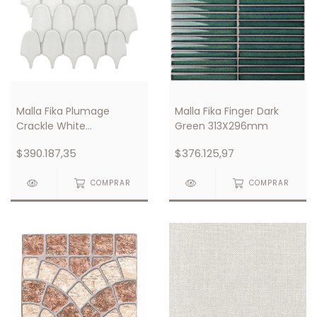
Malla Fika Plumage
Malla Fika Finger Dark
Crackle White
Green 313X296mm
305X300mm
$390.187,35
$376.125,97
COMPRAR
COMPRAR