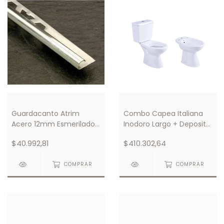
Guardacanto Atrim
Combo Capea Italiana
Acero 12mm Esmerilado
Inodoro Largo + Deposito
Cod 1582
+ Bidet
$40.992,81
$410.302,64
COMPRAR
COMPRAR