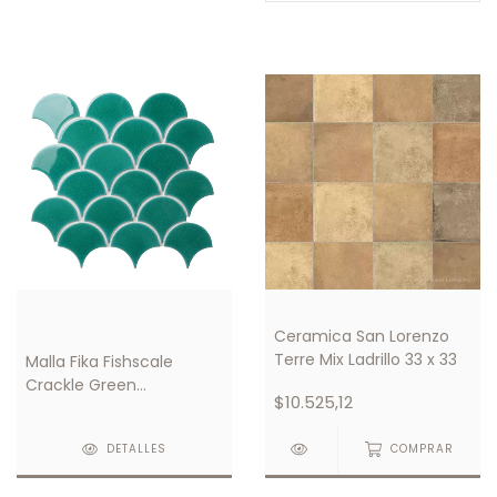
Ceramica San Lorenzo
Terre Mix Ladrillo 33 x 33
Malla Fika Fishscale
Crackle Green
$10.525,12
290X274mm
DETALLES
COMPRAR