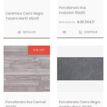
Porcelanato Ilva
Evolution 90x90
Ceramica Cerro Negro
Tatami Marfil 45x45
$36.564,11
$40.626,78
COMPRAR
DETALLES
10
%
OFF
Porcelanato Ilva Carmel
Porcelanato Cerro Negro
20x120
Granito Black 29x59