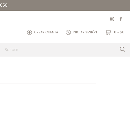
5050
0
$0
CREAR CUENTA
INICIAR SESIÓN
-
et
Quienes somos
Contacto