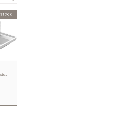
 STOCK
t
ado
S