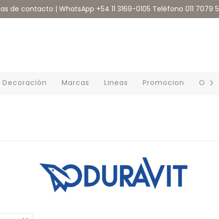
eas de contacto | WhatsApp +54 11 3169-0105 Teléfono 011 7079 
Decoración
Marcas
Lineas
Promocion
Outl