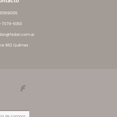
ontacto
1131690105
1-7079-5050
dan@fedan.com.ar
tre 962 Quilmes
ncia de compra.