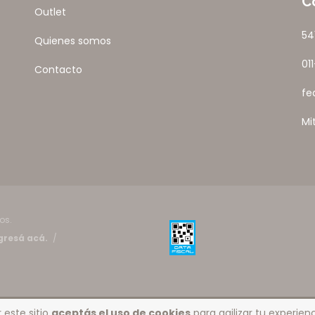
C
Outlet
54
Quienes somos
01
Contacto
fe
Mi
os.
gresá acá.
/
 este sitio
aceptás el uso de cookies
para agilizar tu experie