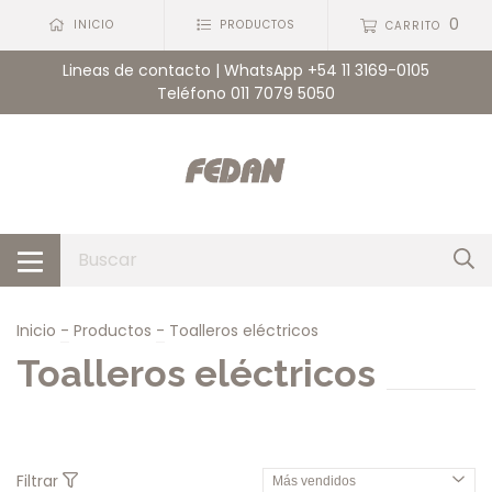
0
INICIO
PRODUCTOS
CARRITO
Lineas de contacto | WhatsApp +54 11 3169-0105
Teléfono 011 7079 5050
Inicio
-
Productos
-
Toalleros eléctricos
Toalleros eléctricos
Filtrar