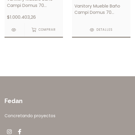
Campi Domus 70
Vanitory Mueble Baño
Wengue con Mesada
Campi Domus 70
$1.000.403,26
Loza 1 Orificio
Wengue con Mesada
Loza 3 orificio
COMPRAR
DETALLES
Fedan
Concretando proyectos