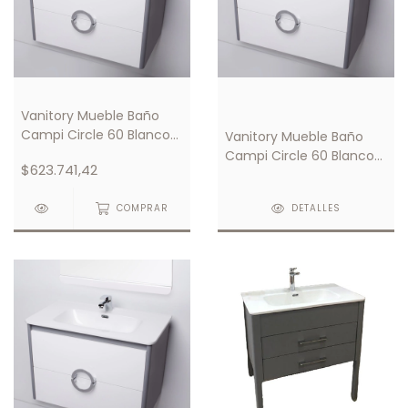
Vanitory Mueble Baño
Campi Circle 60 Blanco/
Vanitory Mueble Baño
Gris C/ Mesada Loza 3
Campi Circle 60 Blanco/
$623.741,42
Orificios
Gris C/ Mesada Loza 1
Orificio
COMPRAR
DETALLES