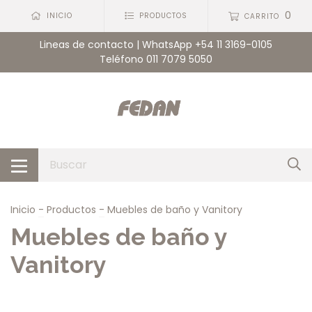
0
INICIO
PRODUCTOS
CARRITO
Lineas de contacto | WhatsApp +54 11 3169-0105
Teléfono 011 7079 5050
Inicio
-
Productos
-
Muebles de baño y Vanitory
Muebles de baño y
Vanitory