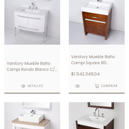
Vanitory Mueble Baño
Campi Square 80
Vanitory Mueble Baño
Caramelo C/ Mesada
Campi Rondo Blanco C/
$1.542.349,04
Loza 3 Orificios
Mesada Loza 1 Orificio
DETALLES
COMPRAR