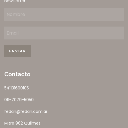
newsletter
Contacto
541131690105
011-7079-5050
fedan@fedan.com.ar
Mitre 962 Quilmes