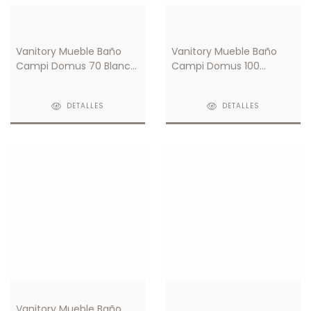
Vanitory Mueble Baño
Vanitory Mueble Baño
Campi Domus 70 Blanco
Campi Domus 100
C/ Mesada Loza 3
Wengue C/ Mesada Loza
Orificios
1 Orificio
DETALLES
DETALLES
Vanitory Mueble Baño