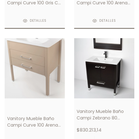
Campi Curve 100 Gris C/
Campi Curve 100 Arena
Mesada 3 Orificios
C/ Mesada Loza 1 Orificio
DETALLES
DETALLES
Vanitory Mueble Baño
Campi Zebrano 80
Vanitory Mueble Baño
Wengue C/ Mesada Loza
Campi Curve 100 Arena
$830.213,14
1 Orificio
C/ Mesada Loza 3
Orificios