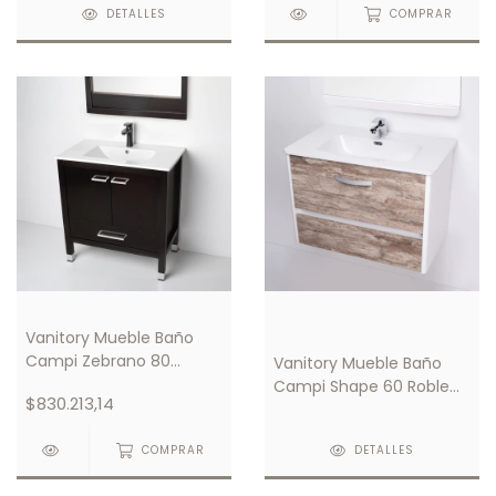
DETALLES
COMPRAR
Vanitory Mueble Baño
Campi Zebrano 80
Vanitory Mueble Baño
Wengue C/ Mesada Loza
Campi Shape 60 Roble
$830.213,14
3 Orificios
C/ Mesada Loza 1 Orificio
COMPRAR
DETALLES