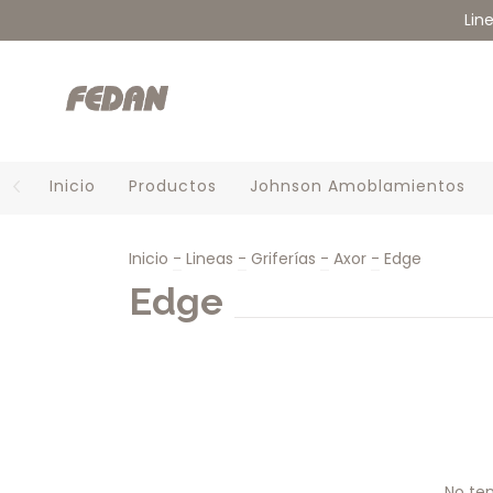
Lin
Inicio
Productos
Johnson Amoblamientos
Inicio
-
Lineas
-
Griferías
-
Axor
-
Edge
Edge
No ten