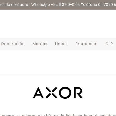
eas de contacto | WhatsApp +54 11 3169-0105 Teléfono 011 7079 
Decoración
Marcas
Lineas
Promocion
Outl
emos resultados para tu búsqueda. Por favor, intentá con otros f