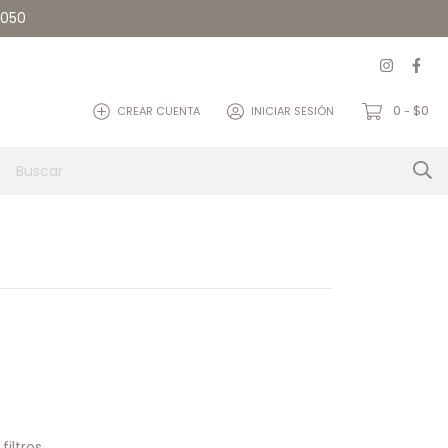
5050
0
$0
CREAR CUENTA
INICIAR SESIÓN
-
et
Quienes somos
Contacto
iltros.