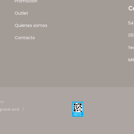
Promocion
C
Outlet
54
Quienes somos
01
Contacto
fe
Mi
os.
gresá acá.
/