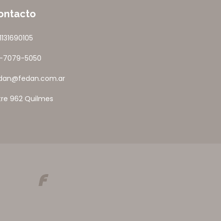
ontacto
1131690105
1-7079-5050
dan@fedan.com.ar
tre 962 Quilmes