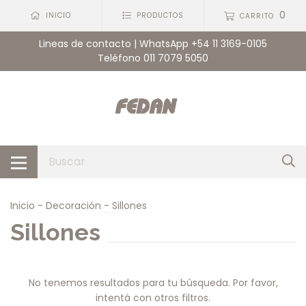
0
INICIO
PRODUCTOS
CARRITO
Lineas de contacto | WhatsApp +54 11 3169-0105
Teléfono 011 7079 5050
Inicio
-
Decoración
-
Sillones
Sillones
No tenemos resultados para tu búsqueda. Por favor,
intentá con otros filtros.