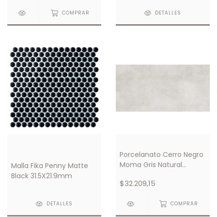
COMPRAR
DETALLES
Porcelanato Cerro Negro
Moma Gris Natural
Malla Fika Penny Matte
58,5x117
Black 31.5X21.9mm
$32.209,15
DETALLES
COMPRAR