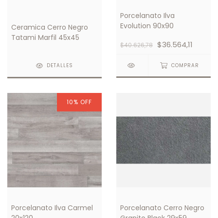
Porcelanato Ilva
Evolution 90x90
Ceramica Cerro Negro
Tatami Marfil 45x45
$36.564,11
$40.626,78
COMPRAR
DETALLES
10
%
OFF
Porcelanato Ilva Carmel
Porcelanato Cerro Negro
20x120
Granito Black 29x59