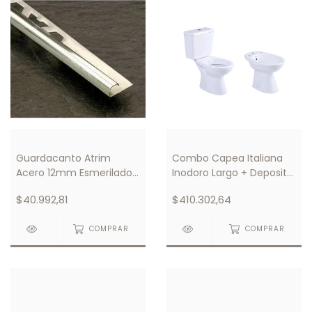
Guardacanto Atrim
Combo Capea Italiana
Acero 12mm Esmerilado
Inodoro Largo + Deposito
Cod 1582
+ Bidet
$40.992,81
$410.302,64
COMPRAR
COMPRAR