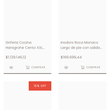
Griferia Cocina
Inodoro Roca Monaco
Hansgrohe Cento XXL
Largo de pie con salida
Semi-Pro Mezclador
vertical
$1.129.146,12
$166.699,44
Monocomando 2 Jets
COMPRAR
COMPRAR
15
%
OFF