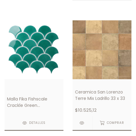
Ceramica San Lorenzo
Terre Mix Ladrillo 33 x 33
Malla Fika Fishscale
Crackle Green
$10.525,12
290X274mm
DETALLES
COMPRAR