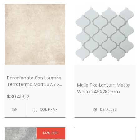
Porcelanato San Lorenzo
Terraferma Marfil 57,7 X
Malla Fika Lantern Matte
57,7
White 246X280mm
$30.416,12
COMPRAR
DETALLES
14
%
OFF