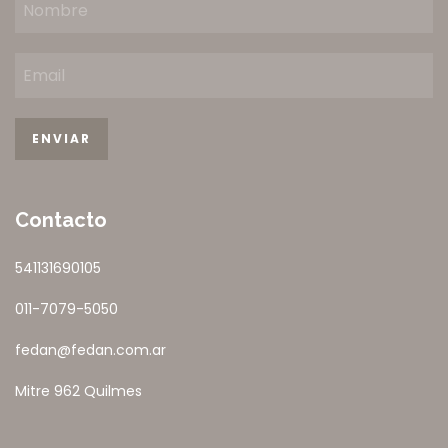
Contacto
541131690105
011-7079-5050
fedan@fedan.com.ar
Mitre 962 Quilmes