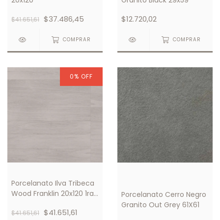
$37.486,45
$12.720,02
$41.651,61
COMPRAR
COMPRAR
0
%
OFF
Porcelanato Ilva Tribeca
Wood Franklin 20x120 1ra
Porcelanato Cerro Negro
Calidad
Granito Out Grey 61X61
$41.651,61
$41.651,61