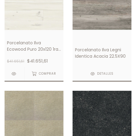
Porcelanato Ilva
Ecowood Puro 20x120 1ra
Porcelanato Ilva Legni
Calidad
Identica Acacia 22.5X90
$41.651,61
$41.651,61
COMPRAR
DETALLES