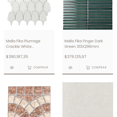
Malla Fika Plumage
Malla Fika Finger Dark
Crackle White
Green 313X296mm
305X300mm
$390.187,35
$376.125,97
COMPRAR
COMPRAR