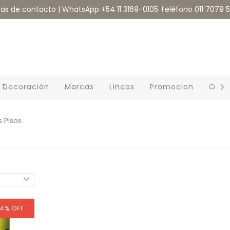
eas de contacto | WhatsApp +54 11 3169-0105 Teléfono 011 7079 
Decoración
Marcas
Lineas
Promocion
Outl
 Pisos
14
%
OFF