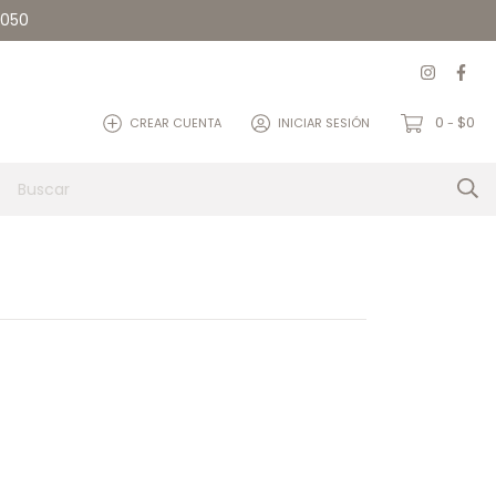
5050
0
$0
CREAR CUENTA
INICIAR SESIÓN
-
et
Quienes somos
Contacto