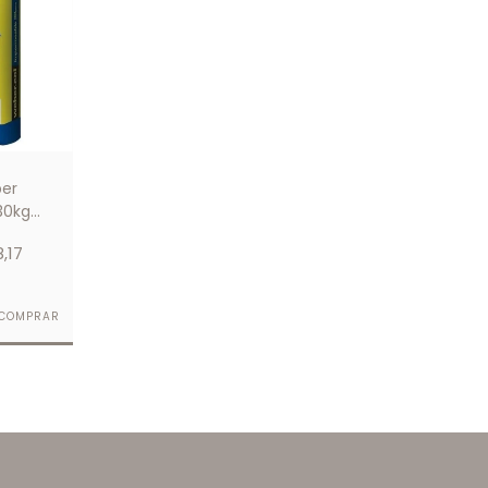
er
30kg
8,17
COMPRAR