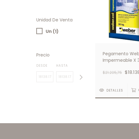
Unidad De Venta
Un (1)
Pegamento Web
Precio
Impermeable X 
DESDE
HASTA
Con Ceresita
$18.13
$21.205,75
DETALLES