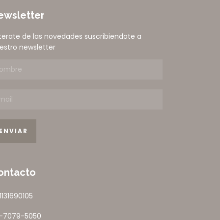
ewsletter
terate de las novedades suscribiendote a
estro newsletter
ontacto
1131690105
1-7079-5050