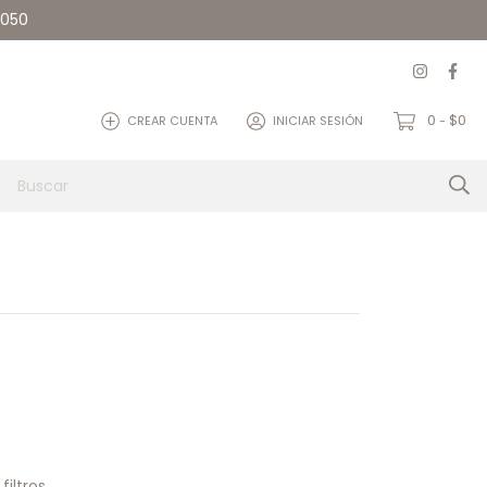
5050
0
$0
CREAR CUENTA
INICIAR SESIÓN
-
et
Quienes somos
Contacto
iltros.