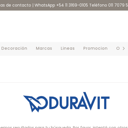
eas de contacto | WhatsApp +54 11 3169-0105 Teléfono 011 7079 
Decoración
Marcas
Lineas
Promocion
Outl
emos resultados para tu búsqueda. Por favor, intentá con otros f