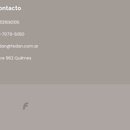
ontacto
1131690105
1-7079-5050
dan@fedan.com.ar
tre 962 Quilmes