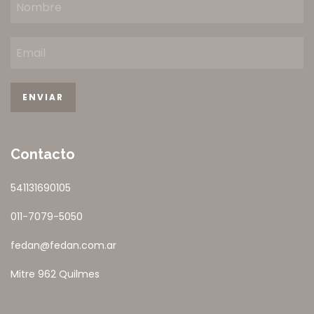
Contacto
541131690105
011-7079-5050
fedan@fedan.com.ar
Mitre 962 Quilmes