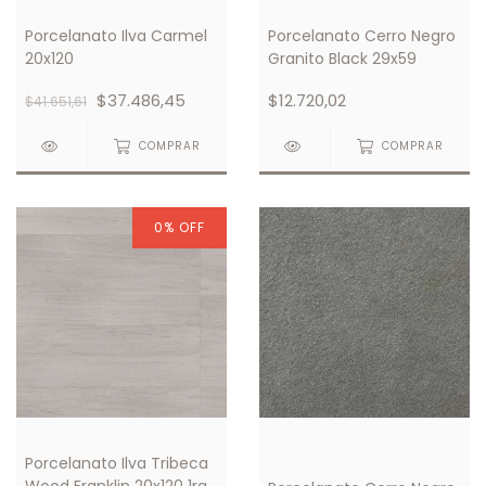
Porcelanato Ilva Carmel
Porcelanato Cerro Negro
20x120
Granito Black 29x59
$37.486,45
$12.720,02
$41.651,61
COMPRAR
COMPRAR
0
%
OFF
Porcelanato Ilva Tribeca
Wood Franklin 20x120 1ra