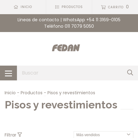
0
INICIO
PRODUCTOS
CARRITO
Lineas de contacto | WhatsApp +54 11 3169-0105
Teléfono 011 7079 5050
Inicio
-
Productos
-
Pisos y revestimientos
Pisos y revestimientos
Filtrar