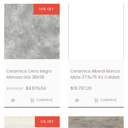
14
%
OFF
Ceramica Cerro Negro
Ceramica Alberdi Bianca
Manaos Gris 38X38
Mate 37.5x75 1ra Calidad
$8.876,04
$19.797,20
$10.381,33
COMPRAR
COMPRAR
0
%
OFF