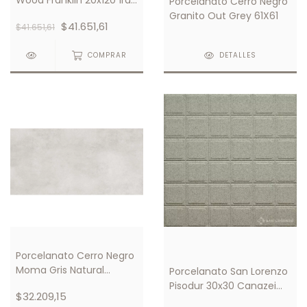
Porcelanato Cerro Negro
Calidad
Granito Out Grey 61X61
$41.651,61
$41.651,61
COMPRAR
DETALLES
Porcelanato Cerro Negro
Moma Gris Natural
Porcelanato San Lorenzo
58,5x117
Pisodur 30x30 Canazei
$32.209,15
Antideslizante Gris