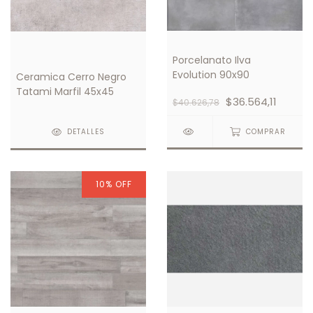
Porcelanato Ilva
Evolution 90x90
Ceramica Cerro Negro
Tatami Marfil 45x45
$36.564,11
$40.626,78
COMPRAR
DETALLES
10
%
OFF