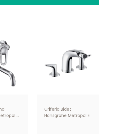
ina
Griferia Bidet
etropol E
Hansgrohe Metropol E
do