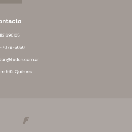
ontacto
1131690105
1-7079-5050
dan@fedan.com.ar
tre 962 Quilmes