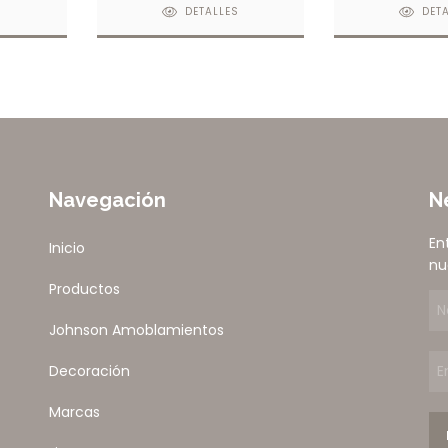
S
DETALLES
DET
Navegación
N
En
Inicio
nu
Productos
Johnson Amoblamientos
Decoración
Marcas