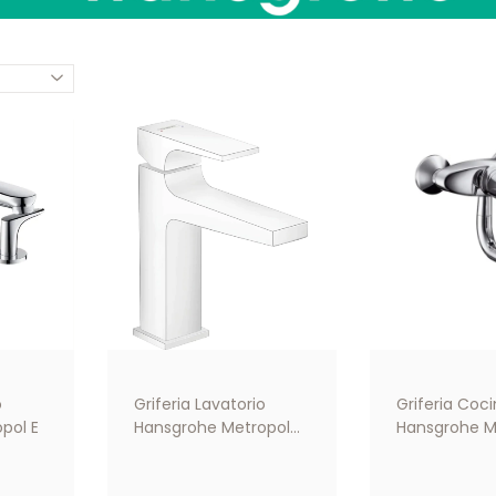
o
Griferia Lavatorio
Griferia Coc
pol E
Hansgrohe Metropol
Hansgrohe M
110 Blanco
Mezclador
Monocomando
Monocoman