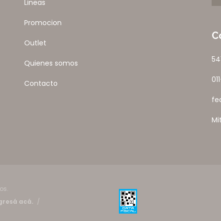
Lineas
Promocion
C
Outlet
54
Quienes somos
01
Contacto
fe
Mi
os.
gresá acá.
/