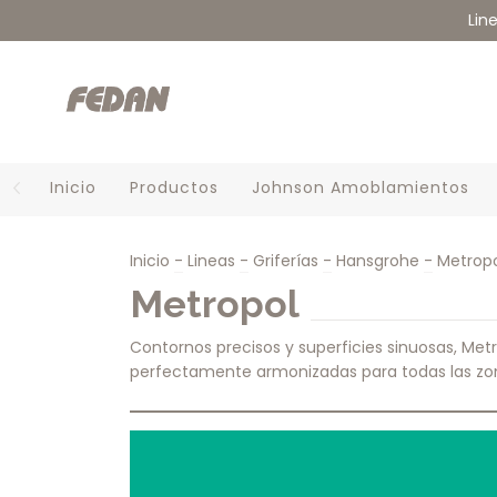
Lin
Inicio
Productos
Johnson Amoblamientos
Inicio
-
Lineas
-
Griferías
-
Hansgrohe
-
Metrop
Metropol
Contornos precisos y superficies sinuosas, Met
perfectamente armonizadas para todas las zon