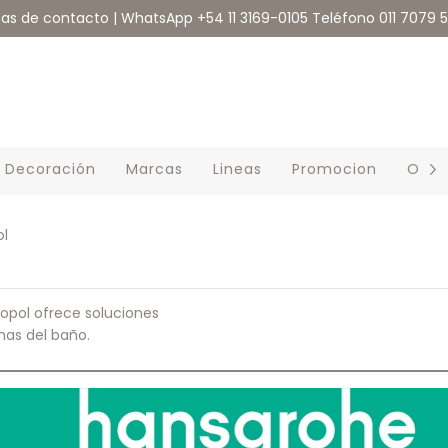
eas de contacto | WhatsApp +54 11 3169-0105 Teléfono 011 7079 
Decoración
Marcas
Lineas
Promocion
Outl
ol
ropol ofrece soluciones
as del baño.