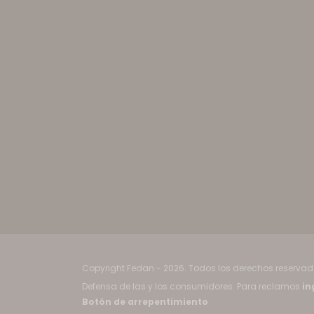
Copyright Fedan - 2026. Todos los derechos reservad
Defensa de las y los consumidores. Para reclamos
in
Botón de arrepentimiento