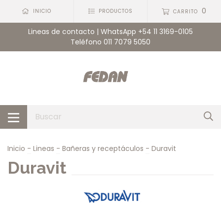
0
INICIO
PRODUCTOS
CARRITO
Lineas de contacto | WhatsApp +54 11 3169-0105
Teléfono 011 7079 5050
Inicio
-
Lineas
-
Bañeras y receptáculos
-
Duravit
Duravit