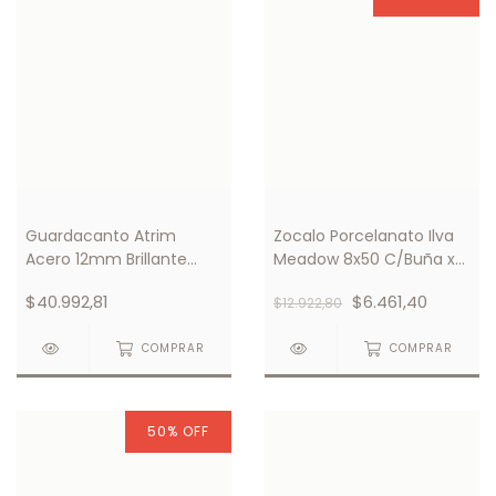
Guardacanto Atrim
Zocalo Porcelanato Ilva
Acero 12mm Brillante
Meadow 8x50 C/Buña x
Cod 1582
Unidad
$40.992,81
$6.461,40
$12.922,80
COMPRAR
COMPRAR
50
%
OFF