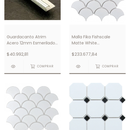
Guardacanto Atrim
Malla Fika Fishscale
Acero 12mm Esmerilado
Matte White
Cod 1582
293X274mm
$40.992,81
$233.677,84
COMPRAR
COMPRAR