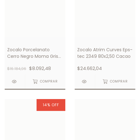
Zocalo Porcelanato
Zocalo Atrim Curves Eps-
Cerro Negro Moma Gris
tec 2349 80x2,50 Cacao
Pulido 6x120 Recto x
$8.092,48
$24.662,04
$16.184,96
Unidad
COMPRAR
COMPRAR
14
%
OFF