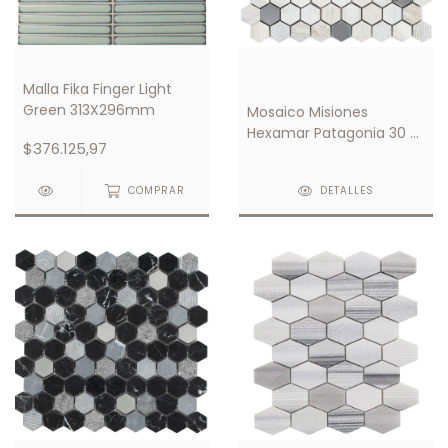
Malla Fika Finger Light
Green 313X296mm
Mosaico Misiones
Hexamar Patagonia 30 X
$376.125,97
30
COMPRAR
DETALLES