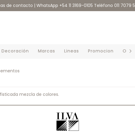
eas de contacto | WhatsApp +54 11 3169-0105 Teléfono 011 7079 
Decoración
Marcas
Lineas
Promocion
Outl
ementos
isticada mezcla de colores.