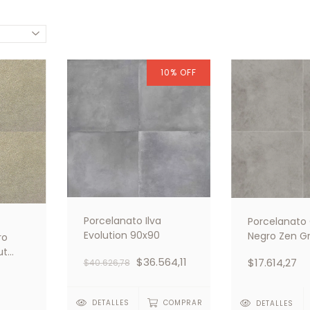
10
%
OFF
Porcelanato Ilva
Porcelanato
Evolution 90x90
Negro Zen Gr
ro
ut
$36.564,11
$17.614,27
$40.626,78
9
DETALLES
COMPRAR
S
DETALLES