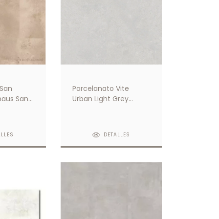
 San
Porcelanato Vite
haus Sand
Urban Light Grey
79.7x79.7 Pulido 1ra
Calidad
ALLES
DETALLES