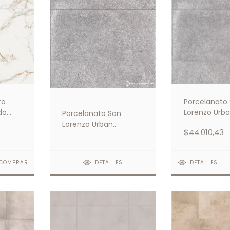
ro
Porcelanato
do
Lorenzo Urb
Porcelanato San
Concrete Gre
Lorenzo Urban
$44.010,43
58x117
Concrete Grey In Sl
58x117
COMPRAR
DETALLES
DETALLES