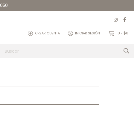
5050
0
$0
CREAR CUENTA
INICIAR SESIÓN
-
et
Quienes somos
Contacto