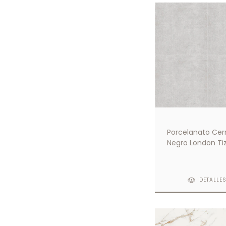
Porcelanato Cer
Negro London Ti
59x59
DETALLE