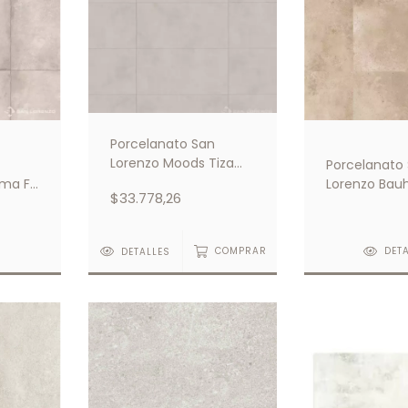
Porcelanato San
Lorenzo Moods Tiza
Porcelanato
28x58
ma Fit
Lorenzo Bau
$33.778,26
58x58
S
DETALLES
COMPRAR
DET