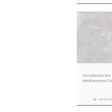
Porcelanato Ilva
Mediterranea St
45x90
DETALLE