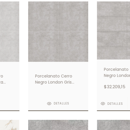
Porcelanato
Negro London
ro
Porcelanato Cerro
Natural 58.5x
za
Negro London Gris
$32.209,15
59x59
S
DETALLES
DETALLES