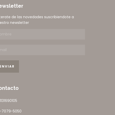
ewsletter
terate de las novedades suscribiendote a
estro newsletter
ontacto
1131690105
1-7079-5050