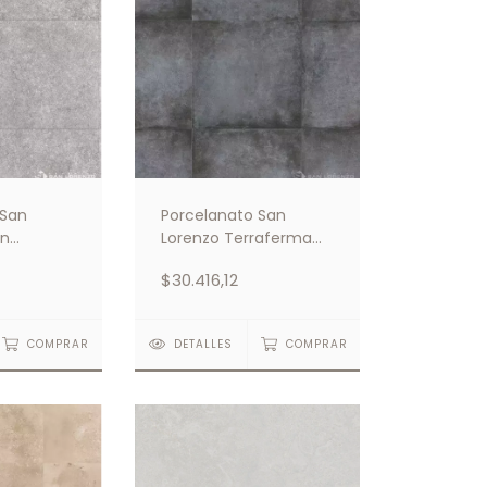
 San
Porcelanato San
an
Lorenzo Terraferma
y Duo Fit
Negro 58x58
$30.416,12
COMPRAR
DETALLES
COMPRAR