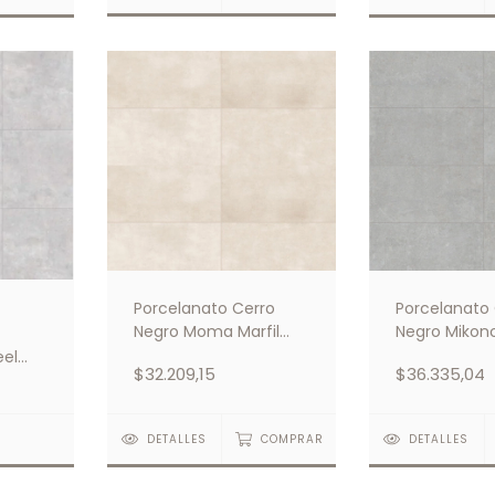
Porcelanato Cerro
Porcelanato
Negro Moma Marfil
Negro Mikono
58.5x117
63x121
eel
$32.209,15
$36.335,04
S
DETALLES
COMPRAR
DETALLES