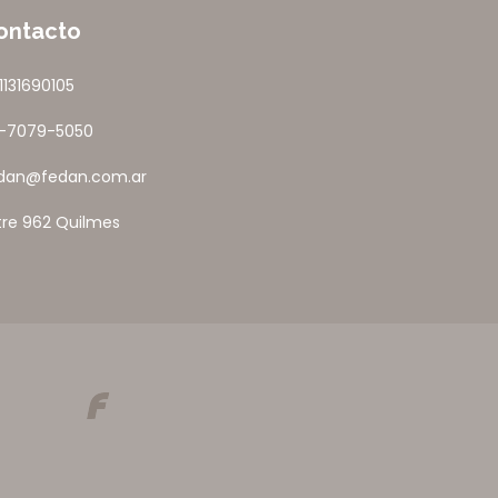
ontacto
1131690105
1-7079-5050
dan@fedan.com.ar
tre 962 Quilmes