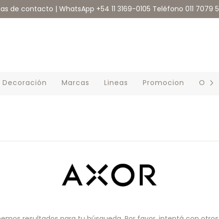
eas de contacto | WhatsApp +54 11 3169-0105 Teléfono 011 7079 
Decoración
Marcas
Lineas
Promocion
Outl
emos resultados para tu búsqueda. Por favor, intentá con otros f