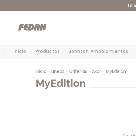
Lin
Inicio
Productos
Johnson Amoblamientos
Inicio
-
Lineas
-
Griferías
-
Axor
-
MyEdition
MyEdition
No ten