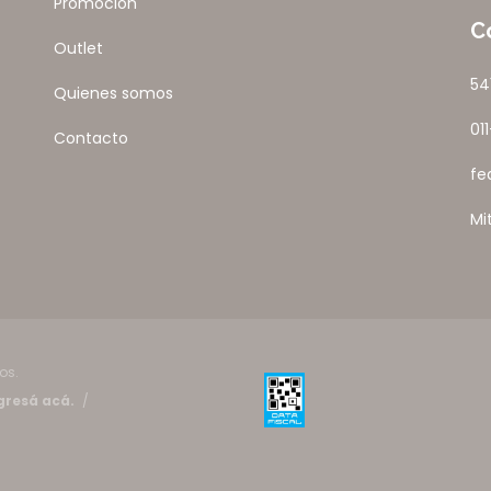
Promocion
C
Outlet
54
Quienes somos
01
Contacto
fe
Mi
os.
gresá acá.
/