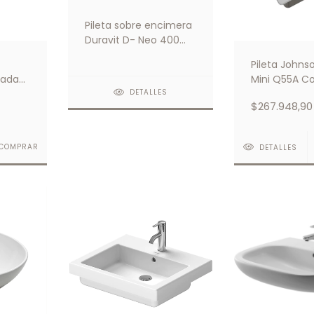
Pileta sobre encimera
Duravit D- Neo 400
MM
Pileta John
rada
Mini Q55A C
Dosificador 
DETALLES
$267.948,90
Antirrebalse
COMPRAR
DETALLES