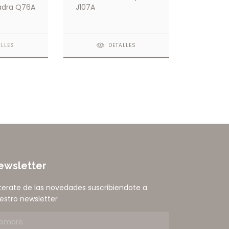
adra Q76A
J107A
ALLES
DETALLES
ewsletter
terate de las novedades suscribiendote a
estro newsletter