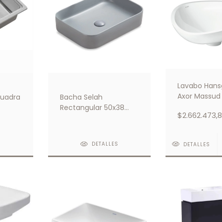
Lavabo Hans
Axor Massud 
Quadra
Bacha Selah
570/450 Bla
Rectangular 50x38
$2.662.473,
Light Grey Mate De
Apoyo Con Tapon
S
DETALLES
DETALLES