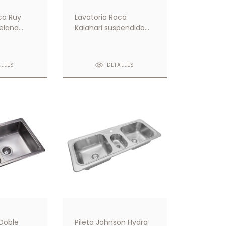
ca Ruy
Lavatorio Roca
elana
Kalahari suspendido
era
con orificio insinuado
para grifería
ALLES
DETALLES
 Doble
Pileta Johnson Hydra