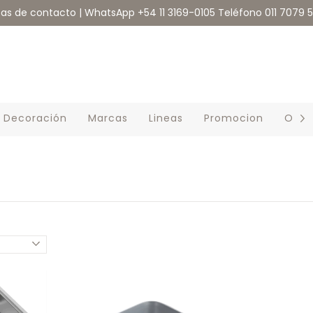
eas de contacto | WhatsApp +54 11 3169-0105 Teléfono 011 7079 
Decoración
Marcas
Lineas
Promocion
Outl