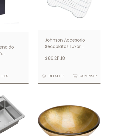
Johnson Accesorio
Secaplatos Luxor
endido
Cromo
n
$86.211,18
ificio
ALLES
DETALLES
COMPRAR