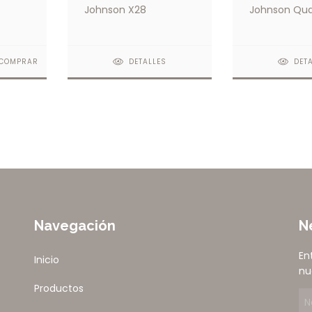
De
Johnson X28
Johnson Qu
icios
COMPRAR
DETALLES
DET
Navegación
N
En
Inicio
nu
Productos