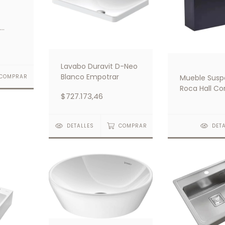
Lavabo Duravit D-Neo
Blanco Empotrar
Mueble Susp
COMPRAR
Roca Hall Co
$727.173,46
Lavatorio 1 Or
Derecho
DETALLES
COMPRAR
DET