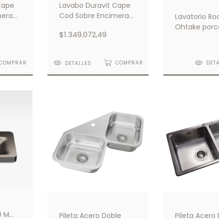
Cape
Lavabo Duravit Cape
mera
Cod Sobre Encimera
Lavatorio Ro
Dia. 480mm Blanco
Ohtake porc
$1.349.072,49
sobre encim
COMPRAR
DETALLES
COMPRAR
DET
60 Mm
Pileta Acero Doble
Pileta Acero