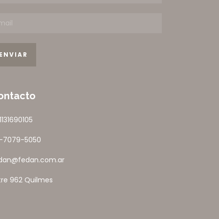
ontacto
1131690105
1-7079-5050
dan@fedan.com.ar
tre 962 Quilmes