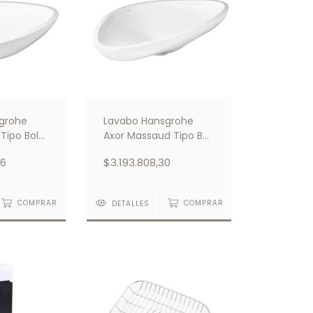
grohe
Lavabo Hansgrohe
Tipo Bol
Axor Massaud Tipo Bol
nco
800/450 Blanco
86
$3.193.808,30
COMPRAR
DETALLES
COMPRAR