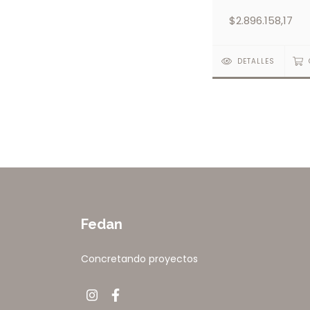
Para Mezclador 
$2.896.158,17
Lavabo De 3 Orif
DARK METALLIC
DETALLES
Fedan
Concretando proyectos