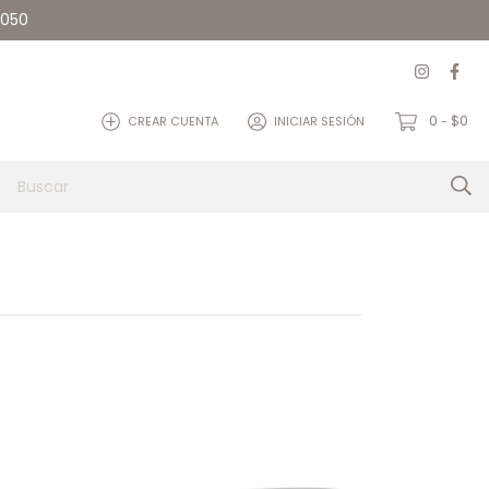
5050
0
$0
CREAR CUENTA
INICIAR SESIÓN
-
et
Quienes somos
Contacto