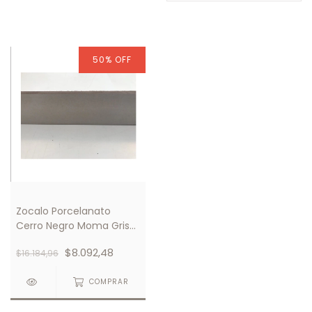
50
%
OFF
Zocalo Porcelanato
Cerro Negro Moma Gris
Pulido 6x120 Recto x
$8.092,48
$16.184,96
Unidad
COMPRAR