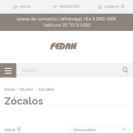
0
INICIO
PRODUCTOS
CARRITO
Lineas de contacto | WhatsApp +54 11 3169-0105
Teléfono 011 7079 5050
Inicio
-
Outlet
-
Zócalos
Zócalos
Filtrar