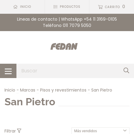
0
INICIO
PRODUCTOS
CARRITO
Lineas de contacto | WhatsApp +54 11 3169-0105
Teléfono 011 7079 5050
Inicio
-
Marcas
-
Pisos y revestimientos
-
San Pietro
San Pietro
Filtrar