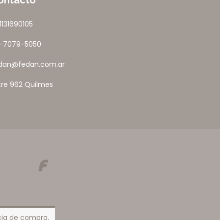
ontacto
1131690105
1-7079-5050
dan@fedan.com.ar
tre 962 Quilmes
ncia de compra.