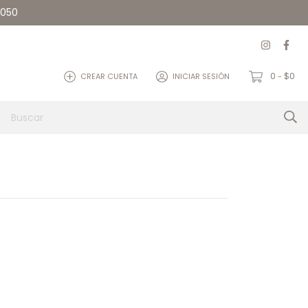
5050
0
$0
CREAR CUENTA
INICIAR SESIÓN
-
et
Quienes somos
Contacto