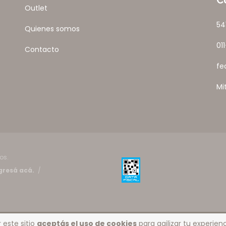
C
Outlet
54
Quienes somos
01
Contacto
fe
Mi
os.
gresá acá.
/
 este sitio
aceptás el uso de cookies
para agilizar tu experie