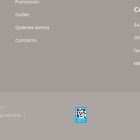
Promocion
C
Outlet
54
Quienes somos
01
Contacto
fe
Mi
os.
gresá acá.
/