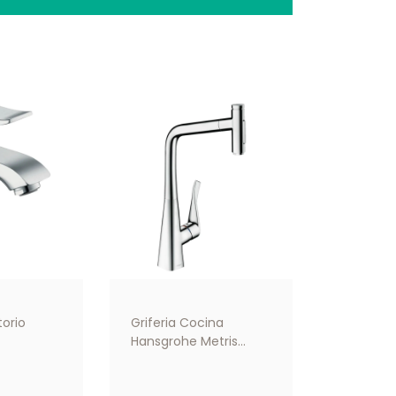
torio
Griferia Cocina
Hansgrohe Metris
o Metris
Select M71 73816
or