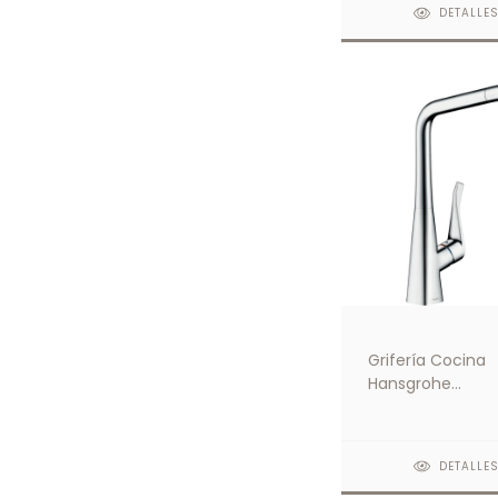
Cromo
DETALLE
Grifería Cocina
Hansgrohe
Monocomando M
M71 320 con
extensible
DETALLE