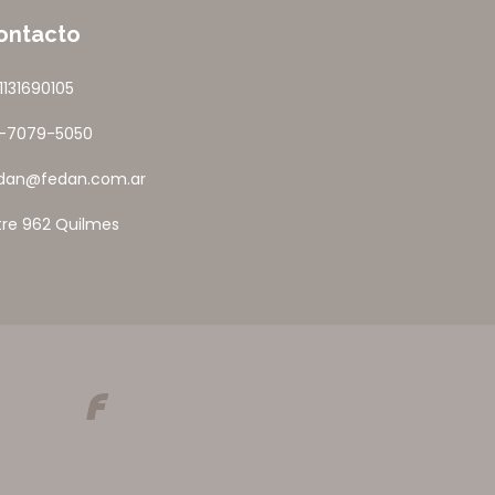
ontacto
1131690105
1-7079-5050
dan@fedan.com.ar
tre 962 Quilmes