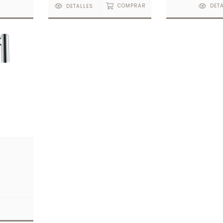
S
DETALLES
COMPRAR
DET
etris
S