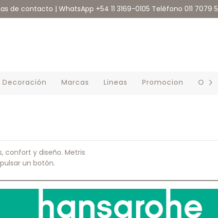
eas de contacto | WhatsApp +54 11 3169-0105 Teléfono 011 7079 
Decoración
Marcas
Lineas
Promocion
Outl
, confort y diseño. Metris
pulsar un botón.