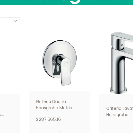
Griferia Ducha
Hansgrohe Metris
Griferia Lava
Mezclador
s
Hansgrohe
$287.665,16
Monocomando De
Monocomand
Empotrar Cromo
100 C/vaciad