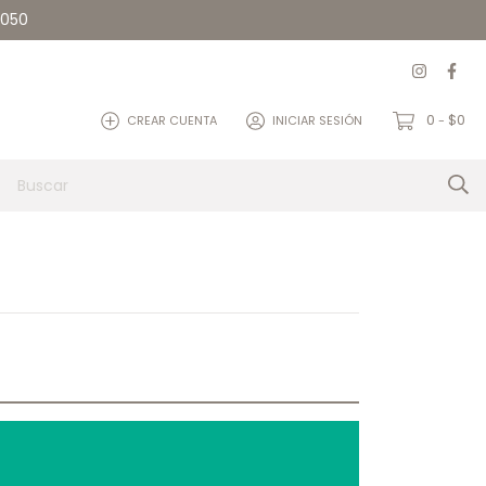
5050
0
$0
CREAR CUENTA
INICIAR SESIÓN
-
et
Quienes somos
Contacto