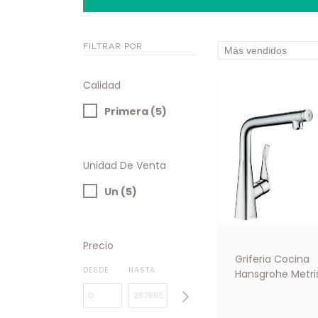
FILTRAR POR
Calidad
Primera (5)
Unidad De Venta
Un (5)
Precio
Griferia Cocina
DESDE
HASTA
Hansgrohe Metri
Select M71 1 Jet
Monocomando